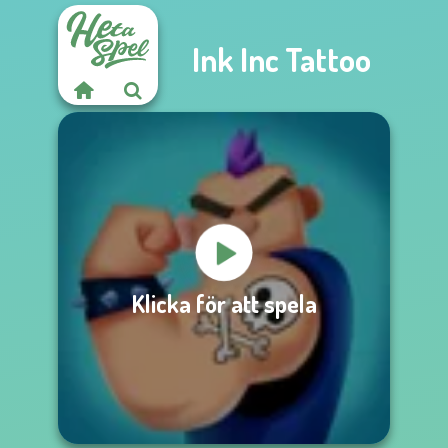
Ink Inc Tattoo
Klicka för att spela