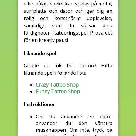
eller nålar. Spelet kan spelas på mobil,
surfplatta och dator och ger dig en
rolig och konstnärlig upplevelse,
samtidigt som du vässar dina
färdigheter i tatueringsspel. Prova det
för en kreativ paus!
Liknande spel:
Gillade du Ink Inc Tattoo? Hitta
liknande spel i följande lista:
Crazy Tattoo Shop
Funny Tattoo Shop
Instruktioner:
Om du använder en dator
använder du den vänstra
musknappen. Om inte, tryck på