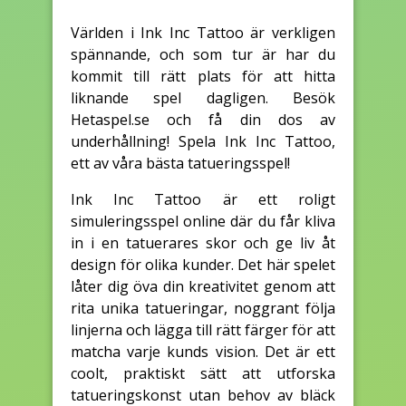
Världen i Ink Inc Tattoo är verkligen
spännande, och som tur är har du
kommit till rätt plats för att hitta
liknande spel dagligen. Besök
Hetaspel.se och få din dos av
underhållning! Spela Ink Inc Tattoo,
ett av våra bästa tatueringsspel!
Ink Inc Tattoo är ett roligt
simuleringsspel online där du får kliva
in i en tatuerares skor och ge liv åt
design för olika kunder. Det här spelet
låter dig öva din kreativitet genom att
rita unika tatueringar, noggrant följa
linjerna och lägga till rätt färger för att
matcha varje kunds vision. Det är ett
coolt, praktiskt sätt att utforska
tatueringskonst utan behov av bläck