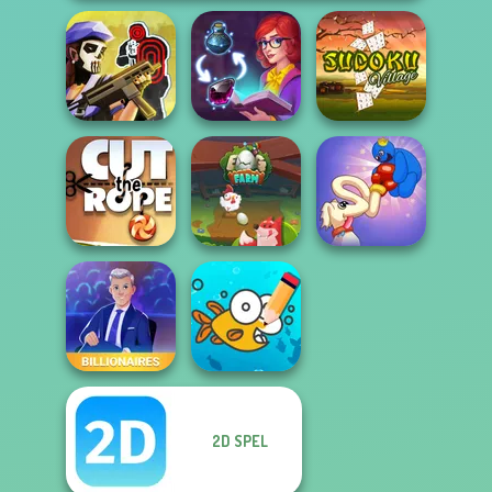
Tom Clancy's
Shootout
Sorting Sorcery
Sudoku Village
Long Dog - Long
Cut the Rope
Egg Farm
Nose
2D SPEL
Cute Coloring
Billionaires
Games