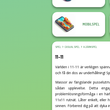
MOBILSPEL
SPEL
CASUAL SPEL
HJÄRNSPEL
11-11
Världen i 11-11 är verkligen spänn
och få din dos av underhållning! Sp
Massor av fängslande pusselutma
sådan upplevelse. Detta enga
problemlösningsförmåga i en härli
11x11 rutnät. Låter enkelt, eller
sinnen. Förbered dig på att dyka in