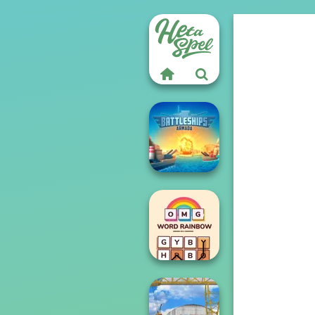
Battleships
Armada
OMG Word