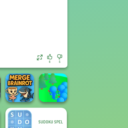
6
5
SUDOKU SPEL
Crowd
Merge Brainrot
Lumberjack