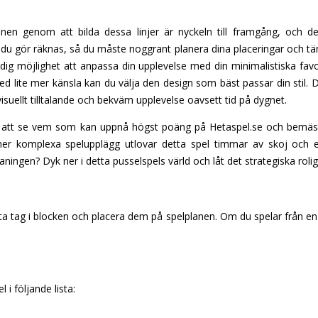
lanen genom att bilda dessa linjer är nyckeln till framgång, och 
 du gör räknas, så du måste noggrant planera dina placeringar och tän
dig möjlighet att anpassa din upplevelse med din minimalistiska fav
med lite mer känsla kan du välja den design som bäst passar din stil.
visuellt tilltalande och bekväm upplevelse oavsett tid på dygnet.
 att se vem som kan uppnå högst poäng på Hetaspel.se och bemästr
mer komplexa spelupplägg utlovar detta spel timmar av skoj och e
aningen? Dyk ner i detta pusselspels värld och låt det strategiska rolig
a tag i blocken och placera dem på spelplanen. Om du spelar från en
 i följande lista: