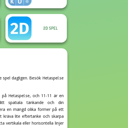
2D SPEL
de spel dagligen. Besök Hetaspel.se
 på Hetaspel.se, och 11-11 är en
itt spatiala tänkande och din
acera en mängd olika former på ett
t kräva lite eftertanke och skarpa
 vertikala eller horisontella linjer