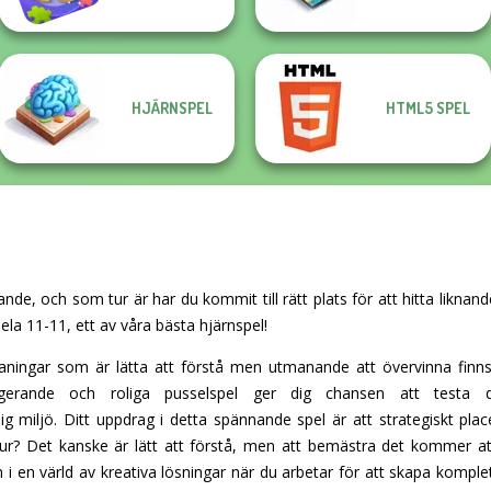
HJÄRNSPEL
HTML5 SPEL
ande, och som tur är har du kommit till rätt plats för att hitta liknan
ela 11-11, ett av våra bästa hjärnspel!
ningar som är lätta att förstå men utmanande att övervinna finns
gerande och roliga pusselspel ger dig chansen att testa d
g miljö. Ditt uppdrag i detta spännande spel är att strategiskt pl
 hur? Det kanske är lätt att förstå, men att bemästra det kommer at
 i en värld av kreativa lösningar när du arbetar för att skapa kompletta