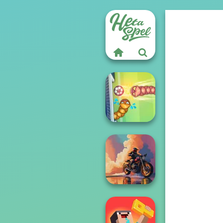
Soccer Snakes
3D Moto