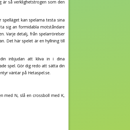
ing är så verklighetstrogen som den
 spelläget kan spelarna testa sina
t ta sig an formidabla motståndare
. Varje detalj, från spelarrörelser
n. Det här spelet är en hyllning till
n inbjudan att kliva in i dina
de spel. Gör dig redo att sätta din
entyr väntar på Hetaspel.se.
len med N, slå en crossboll med K,