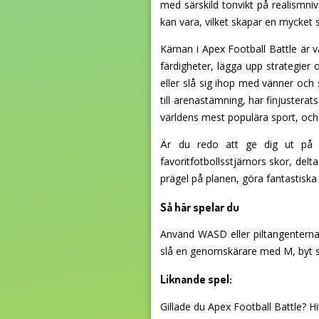
med särskild tonvikt på realismniv
kan vara, vilket skapar en mycket
Kärnan i Apex Football Battle är 
färdigheter, lägga upp strategier
eller slå sig ihop med vänner och 
till arenastämning, har finjusterats
världens mest populära sport, och 
Är du redo att ge dig ut på e
favoritfotbollsstjärnors skor, del
prägel på planen, göra fantastiska
Så här spelar du
Använd WASD eller piltangenterna 
slå en genomskärare med M, byt s
Liknande spel:
Gillade du Apex Football Battle? Hit