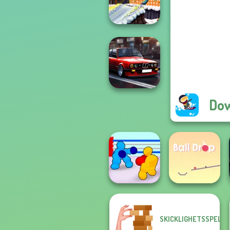
Rise Up
Snow Ride 3D
Dow
Highway Cars
Traffic Racer
SKICKLIGHETSSPEL
Boxing Gang
Stars
Ball Drop