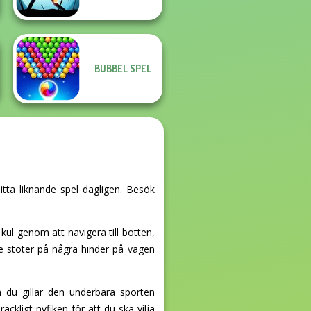
BUBBEL SPEL
hitta liknande spel dagligen. Besök
kul genom att navigera till botten,
nte stöter på några hinder på vägen
 du gillar den underbara sporten
ckligt nyfiken för att du ska vilja