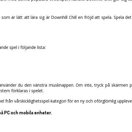
som är lätt att lära sig är Downhill Chill en fröjd att spela. Spela 
ande spel i följande lista:
vänder du den vänstra musknappen. Om inte, tryck på skärmen på d
tem förklaras i spelet.
el från vårskicklighetsspel-kategori för en ny och oförglömlig uppleve
på PC och mobila enheter.