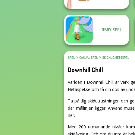
OBBY SPEL
SPEL
CASUAL SPEL
SKICKLIGHETSSPEL
Downhill Chill
Världen i Downhill Chill är verkli
Hetaspel.se och få din dos av under
Ta på dig skidutrustningen och ge 
där mållinjen ligger. Använd musen
ner.
Med 200 utmanande nivåer kommer
skidåkning. Och om du inte är beka