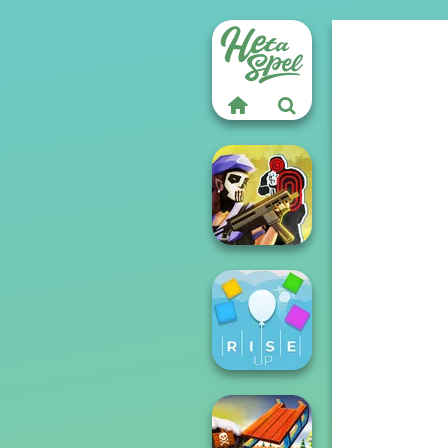
Tom Clancy's
Shootout