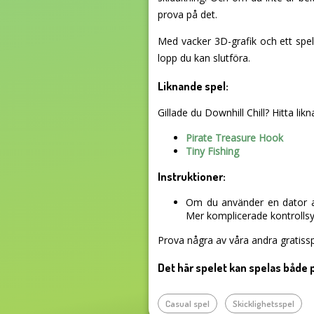
prova på det.
Med vacker 3D-grafik och ett spel 
lopp du kan slutföra.
Liknande spel:
Gillade du Downhill Chill? Hitta likn
Pirate Treasure Hook
Tiny Fishing
Instruktioner:
Om du använder en dator an
Mer komplicerade kontrollsys
Prova några av våra andra gratissp
Det här spelet kan spelas både 
Casual spel
Skicklighetsspel