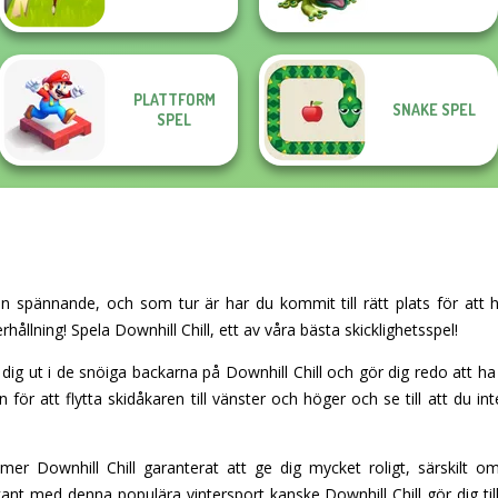
PLATTFORM
SNAKE SPEL
SPEL
gen spännande, och som tur är har du kommit till rätt plats för att 
hållning! Spela Downhill Chill, ett av våra bästa skicklighetsspel!
dig ut i de snöiga backarna på Downhill Chill och gör dig redo att ha 
 för att flytta skidåkaren till vänster och höger och se till att du i
 Downhill Chill garanterat att ge dig mycket roligt, särskilt om
nt med denna populära vintersport kanske Downhill Chill gör dig tillrä