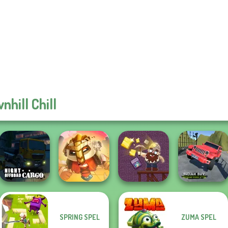
nhill Chill
Indian SUV
SPRING SPEL
ZUMA SPEL
Night OffRoad
For Honor
Offroad
Cargo
Warriors io
Gold Mine
Simulator