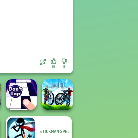
61
16
STICKMAN SPEL
City Bike Racing
Don't Tap
Champion