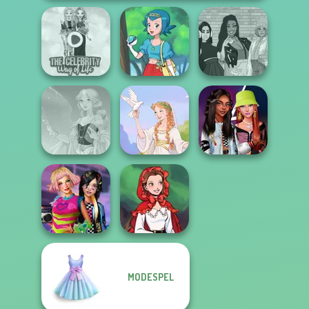
The Celebrity Way
The Fly Squad:
Of Life
Pokegirl
#squadgoals
Fashionistas'
Faithful Elf
Greek Gods
Faceoff
MODESPEL
BFFs Weirdcore
Little Red Riding
Aesthetic
Hood