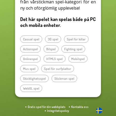
från vårstickman spel-kategori för en
ny och oförglömlig upplevelse!
Det här spelet kan spelas både på PC
och mobila enheter.
Casual spel
3D spel
Spel för killar
Actionspel
Bilspel
Fighting spel
Onlinespel
HTML5 spel
Mobilspel
Mus spel
Spel för surfplattor
Skicklighetsspel
Stickman spel
WebGL spel
Gratis spel för din webbplats
Kontakta oss
Integritetspolicy