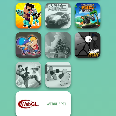
Noob vs Pro
Hill Climb Pixel
Challenge
Rally Point 3
Car
3D Moto
Prison Escape
Elevator Fight
Simulator 2
Online
WEBGL SPEL
Boxing Gang
Gang Brawlers
Stars