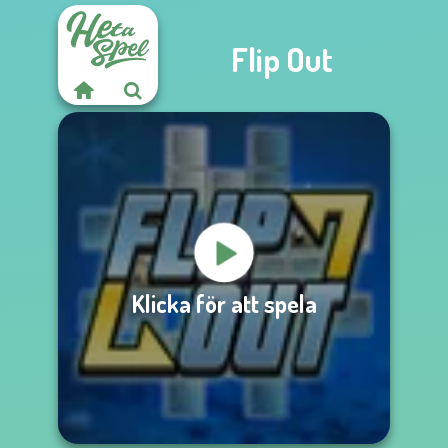
Flip Out
Klicka för att spela