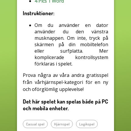
4 Pics 1 Word
Instruktioner:
Om du använder en dator
använder du den vänstra
musknappen. Om inte, tryck på
skärmen på din mobiltelefon
eller surfplatta. Mer
komplicerade kontrollsystem
förklaras i spelet.
Prova några av våra andra gratisspel
från vårhjärnspel-kategori för en ny
och oförglömlig upplevelse!
Det här spelet kan spelas både på PC
och mobila enheter.
Casual spel
Hjärnspel
Logikspel