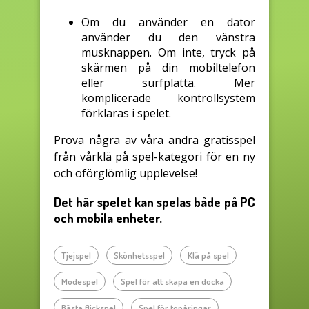
Om du använder en dator
använder du den vänstra
musknappen. Om inte, tryck på
skärmen på din mobiltelefon
eller surfplatta. Mer
komplicerade kontrollsystem
förklaras i spelet.
Prova några av våra andra gratisspel
från vårklä på spel-kategori för en ny
och oförglömlig upplevelse!
Det här spelet kan spelas både på PC
och mobila enheter.
Tjejspel
Skönhetsspel
Klä på spel
Modespel
Spel för att skapa en docka
Bästa flickspel
Spel för tonåringar