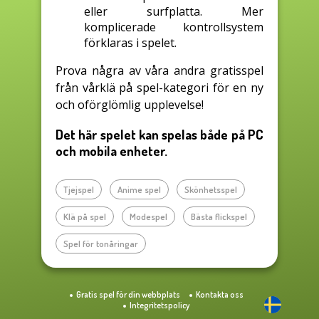
eller surfplatta. Mer
komplicerade kontrollsystem
förklaras i spelet.
Prova några av våra andra gratisspel
från vårklä på spel-kategori för en ny
och oförglömlig upplevelse!
Det här spelet kan spelas både på PC
och mobila enheter.
Tjejspel
Anime spel
Skönhetsspel
Klä på spel
Modespel
Bästa flickspel
Spel för tonåringar
Gratis spel för din webbplats
Kontakta oss
Integritetspolicy