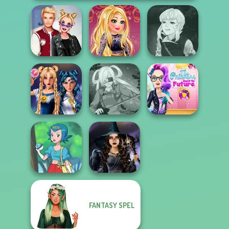
Manga Creator
Kiss, Marry, Hate
Online Selfie
Vampire Hunter
Challenge
Stories
P...
The Princess
Sailor Moon And
Sent To The
Friends Cosmic...
SNK Cosplayer
Futur...
FANTASY SPEL
Mystic Coven The
Pokegirl
Sisterhood of...