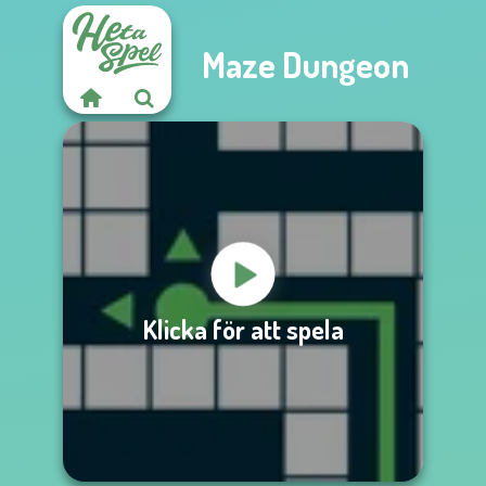
Maze Dungeon
Klicka för att spela