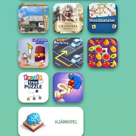
What Is Grandma
The Cargo
Hiding
Wordmeister
Art Puzzle Master
Sort Parking
Fruit Mahjong
HJÄRNSPEL
Family Tree
Long Dog - Long
Puzzle
Nose