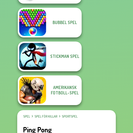
BUBBEL SPEL
STICKMAN SPEL
AMERIKANSK
FOTBOLL-SPEL
SPEL
SPEL FÖR KILLAR
SPORTSPEL
Ping Pong