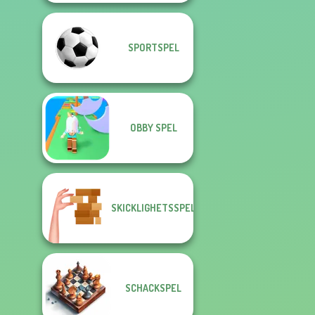
SPORTSPEL
OBBY SPEL
SKICKLIGHETSSPEL
SCHACKSPEL