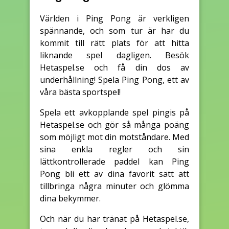
Världen i Ping Pong är verkligen
spännande, och som tur är har du
kommit till rätt plats för att hitta
liknande spel dagligen. Besök
Hetaspel.se och få din dos av
underhållning! Spela Ping Pong, ett av
våra bästa sportspel!
Spela ett avkopplande spel pingis på
Hetaspel.se och gör så många poäng
som möjligt mot din motståndare. Med
sina enkla regler och sin
lättkontrollerade paddel kan Ping
Pong bli ett av dina favorit sätt att
tillbringa några minuter och glömma
dina bekymmer.
Och när du har tränat på Hetaspel.se,