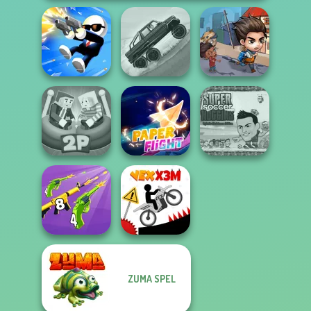
Hill Climbing
Last Day On Earth
Shot Trigger
Mania
Survival
Super Soccer
Ragdoll Arena 2
Noggins
Player
Paper Flight
Christmas
ZUMA SPEL
Merge 2048 Gun
Rush
Vex X3M