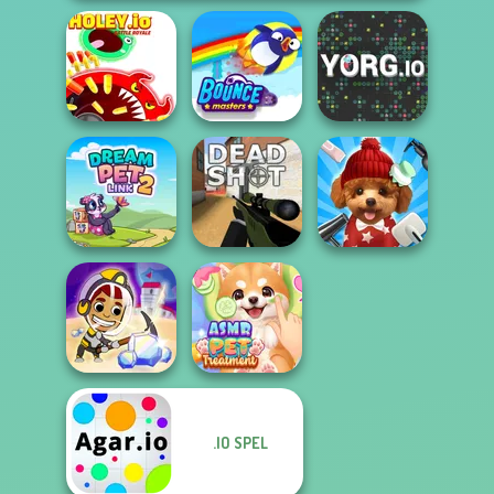
Holey.io Battle
Royale
Bouncemasters
YORG.io
Dream Pet Link 2
Deadshot.io
Pet Salon 2
.IO SPEL
Idle Miner Space
ASMR Pet
Rush
Treatment