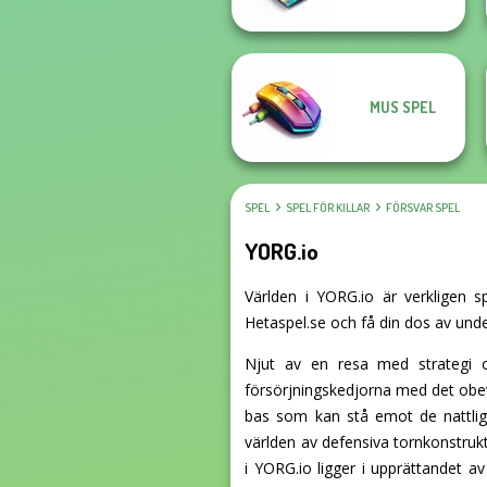
MUS SPEL
SPEL
SPEL FÖR KILLAR
FÖRSVAR SPEL
YORG.io
Världen i YORG.io är verkligen s
Hetaspel.se och få din dos av unde
Njut av en resa med strategi o
försörjningskedjorna med det obev
bas som kan stå emot de nattliga
världen av defensiva tornkonstrukt
i YORG.io ligger i upprättandet av