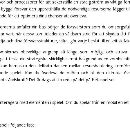
vor och processorer för att säkerställa en stadig ström av viktiga för
bygga försvar och upprätthålla de nödvändiga resurserna lägger till 
ande för att optimera dina chanser att överleva.
orderna anfaller din bas börjar de försvarstorn som du omsorgsfull
 har varit när dessa torn inleder en våldsam strid för att skydda ditt
 och dina försvarsstrukturer, vilket gör varje beslut till en kritisk fakto
ombiernas obevekliga angrepp så länge som möjligt och sträva ef
g att testa din strategiska skicklighet mot bakgrund av en zombieinf
an bemästra den delikata dansen mellan resurshantering, tornförsv
ukande spelet. Kan du överleva de odöda och bli den ultimata ö
tståndskraft? Det är dags att ta reda på det på Hetaspel.se!
nteragera med elementen i spelet. Om du spelar från en mobil enhet t
pel i följande lista: