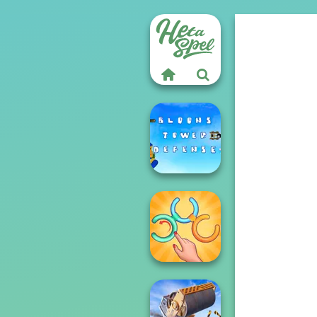
Bloons Tower
Defense
Untangle Rings