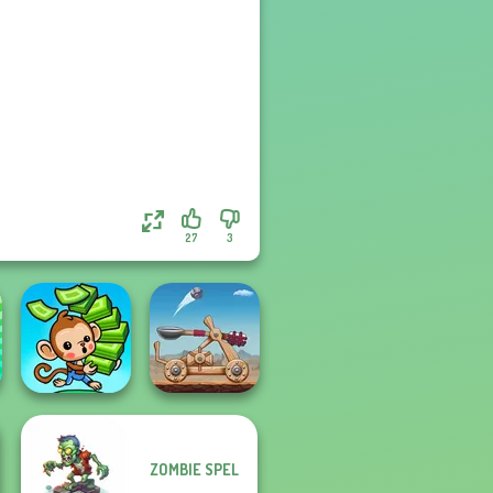
27
3
ZOMBIE SPEL
Mini Monkey Mart
Clash of Stone