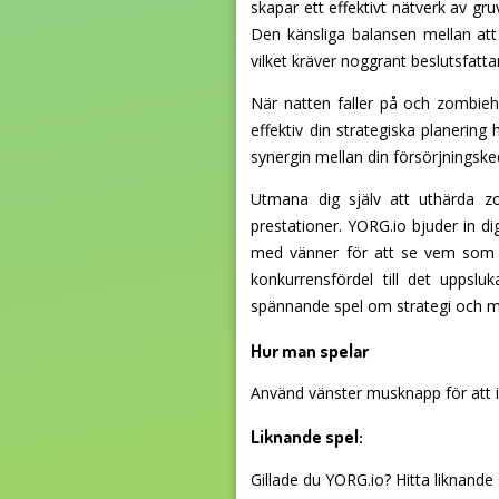
skapar ett effektivt nätverk av gru
Den känsliga balansen mellan att 
vilket kräver noggrant beslutsfatt
När natten faller på och zombieh
effektiv din strategiska planering
synergin mellan din försörjningskedja
Utmana dig själv att uthärda z
prestationer. YORG.io bjuder in di
med vänner för att se vem som k
konkurrensfördel till det uppsl
spännande spel om strategi och mo
Hur man spelar
Använd vänster musknapp för att i
Liknande spel:
Gillade du YORG.io? Hitta liknande s