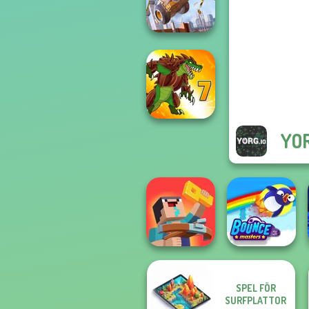
Master
Construction
Ramp Jumping
YOR
Dynamons 7
SPEL FÖR
Noob: Zombie
SURFPLATTOR
Prison Escape
Bouncemasters