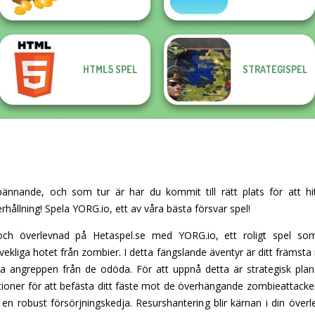
HTML5 SPEL
STRATEGISPEL
pännande, och som tur är har du kommit till rätt plats för att hi
rhållning! Spela YORG.io, ett av våra bästa försvar spel!
ch överlevnad på Hetaspel.se med YORG.io, ett roligt spel so
ekliga hotet från zombier. I detta fängslande äventyr är ditt främsta
 angreppen från de odöda. För att uppnå detta är strategisk plan
ioner för att befästa ditt fäste mot de överhängande zombieattackern
 en robust försörjningskedja. Resurshantering blir kärnan i din överle