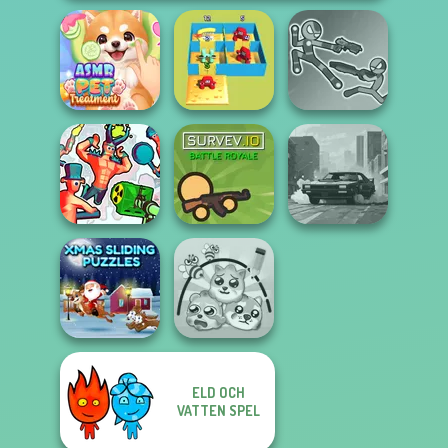
ASMR Pet
Alphabet Lore
Stick Duel: Battle
Treatment
Maze
Hero
Funny Shooter 2
Survev.io
City Rider
ELD OCH
Xmas Sliding
VATTEN SPEL
Puzzles
Protect My Dog 3