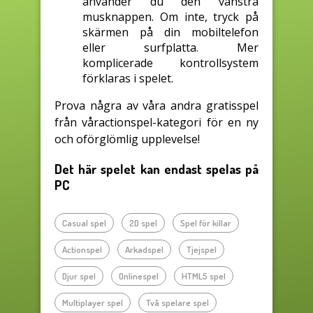
använder du den vänstra
musknappen. Om inte, tryck på
skärmen på din mobiltelefon
eller surfplatta. Mer
komplicerade kontrollsystem
förklaras i spelet.
Prova några av våra andra gratisspel
från våractionspel-kategori för en ny
och oförglömlig upplevelse!
Det här spelet kan endast spelas på
PC
Casual spel
2D spel
Spel för killar
Actionspel
Arkadspel
Tjejspel
Djur spel
Onlinespel
HTML5 spel
Multiplayer spel
Två spelare spel