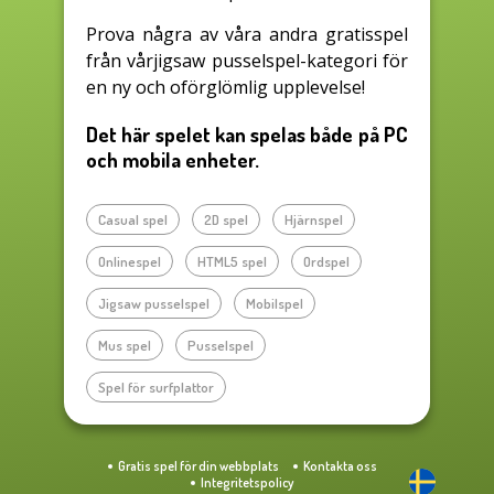
Prova några av våra andra gratisspel
från vårjigsaw pusselspel-kategori för
en ny och oförglömlig upplevelse!
Det här spelet kan spelas både på PC
och mobila enheter.
Casual spel
2D spel
Hjärnspel
Onlinespel
HTML5 spel
Ordspel
Jigsaw pusselspel
Mobilspel
Mus spel
Pusselspel
Spel för surfplattor
Gratis spel för din webbplats
Kontakta oss
Integritetspolicy