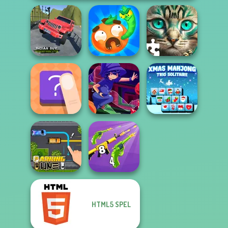
Indian SUV
Offroad
Worm Out: Brain
Simulator
Teaser Games
Favorite Puzzles
Xmas Mahjong
The Shape
Mirror Wizard
Trio Solitaire
HTML5 SPEL
Merge 2048 Gun
Parking Line
Rush