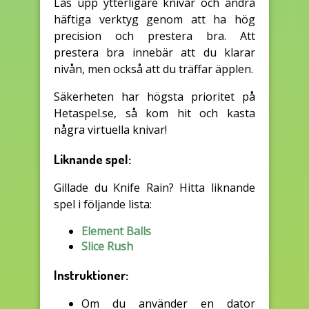
Lås upp ytterligare knivar och andra
häftiga verktyg genom att ha hög
precision och prestera bra. Att
prestera bra innebär att du klarar
nivån, men också att du träffar äpplen.
Säkerheten har högsta prioritet på
Hetaspel.se, så kom hit och kasta
några virtuella knivar!
Liknande spel:
Gillade du Knife Rain? Hitta liknande
spel i följande lista:
Element Balls
Slice Rush
Instruktioner:
Om du använder en dator