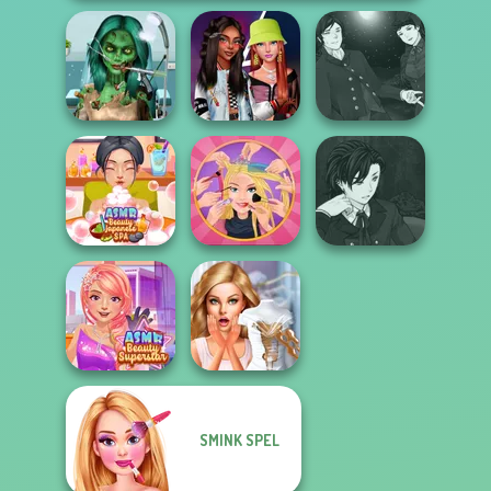
Ghoulish To
Manga Creator
Gorgeous Cool
Fashionistas'
Vampire Hunter
Zomb...
Faceoff
P...
Manga Creator
ASMR Beauty
Extreme
Vampire Hunter
Japanese Spa
Makeover
P...
SMINK SPEL
ASMR Beauty
Bridezilla: Prank
Superstar
The Bride