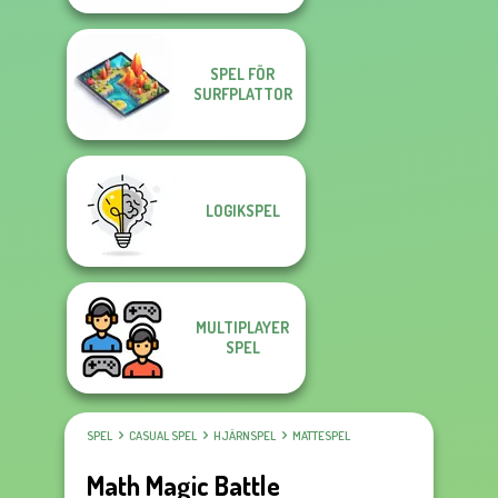
SPEL FÖR
SURFPLATTOR
LOGIKSPEL
MULTIPLAYER
SPEL
SPEL
CASUAL SPEL
HJÄRNSPEL
MATTESPEL
Math Magic Battle