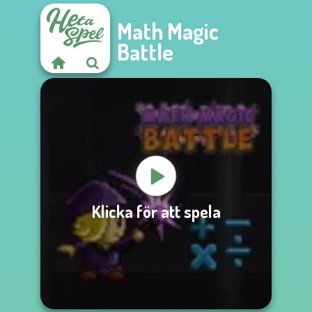
Math Magic
Battle
Klicka för att spela