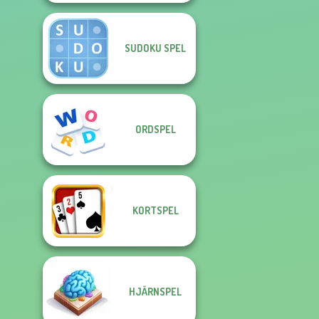
SUDOKU SPEL
ORDSPEL
KORTSPEL
HJÄRNSPEL