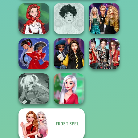
Party Crashers
Little Red Riding
Ex-Boyfriend
Hood
Belle Époque
Ed...
Hogwarts
K-Pop Girls Dress
Flamenco Dancer
Princesses
Up Challenge
FROST SPEL
My Christmas
SNK Cosplayer
Party Prep