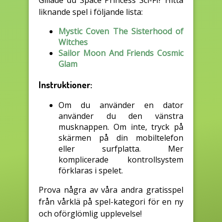
Gillade du Space Princess Sci-Fi? Hitta
liknande spel i följande lista:
Mystic Coven The Sisterhood of
Witches
Sailor Moon And Friends Cosmic
Glam
Instruktioner:
Om du använder en dator
använder du den vänstra
musknappen. Om inte, tryck på
skärmen på din mobiltelefon
eller surfplatta. Mer
komplicerade kontrollsystem
förklaras i spelet.
Prova några av våra andra gratisspel
från vårklä på spel-kategori för en ny
och oförglömlig upplevelse!