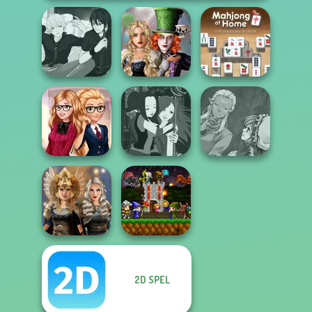
Alice and
Mahjong At
Manga Creator -
Friends:
Home -
Rebels Page 3
Enchanted W...
Scandinavian...
Manga Creator
Back To School
Manga Creator -
World Of
Fashionistas
Fantasy World...
Fantasy...
2D SPEL
Norse
Mini Guardians
Goddesses
Castle Defense