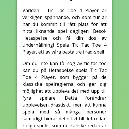
Världen i Tic Tac Toe 4 Player är
verkligen spännande, och som tur är
har du kommit till rätt plats för att
hitta liknande spel dagligen. Besök
Hetaspel.se och få din dos av
underhållning! Spela Tic Tac Toe 4
Player, ett av våra bästa tre i rad-spel!
Om du inte kan få nog av tic tac toe
kan du på Hetaspel.se spela Tic Tac
Toe 4 Player, som bygger på de
klassiska spelreglerna och ger dig
möjlighet att uppleva det med upp till
fyra spelare. Detta förändrar
upplevelsen drastiskt, men att kunna
spela med så många personer
samtidigt bidrar definitivt till det redan
roliga spelet som du kanske redan är