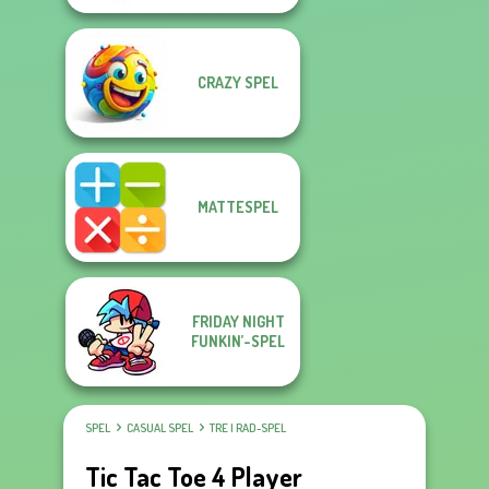
CRAZY SPEL
MATTESPEL
FRIDAY NIGHT
FUNKIN’-SPEL
SPEL
CASUAL SPEL
TRE I RAD-SPEL
Tic Tac Toe 4 Player