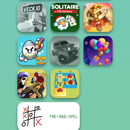
Solitaire Classic
For Honor
Veck.io
Christmas
Warriors io
Offroad Muddy
Draw To Smash!
Trucks
Balloon Match 3D
TRE I RAD-SPEL
Tom Clancy's
Alphabet Lore
Shootout
Maze