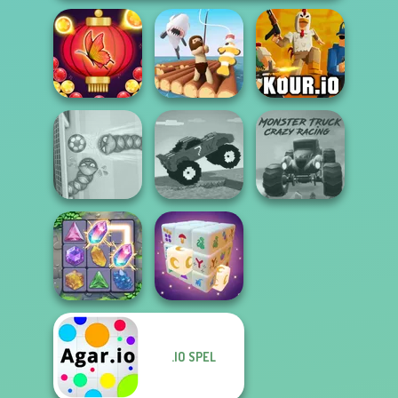
Bubble Shooter
Butterfly
Raft Life
Kour.io
Funny Mad
Monster Truck
Soccer Snakes
Racing
Crazy Racing
.IO SPEL
Crystal Connect
Mystic Mahjong