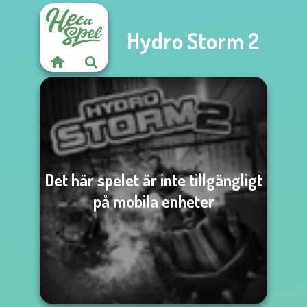
Hydro Storm 2
Det här spelet är inte tillgängligt
på mobila enheter