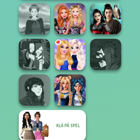
Bestie Birthday
Samurai Spirit
Medieval Woman
Surprise
Legacy of Honor
Manga Creator
Manga Creator -
Vampire Hunter
Fantasy World...
BFFs Night Out
P...
Manga Creator
KLÄ PÅ SPEL
Vampire Hunter
Sailor Moon And
P...
Friends Cosmic...