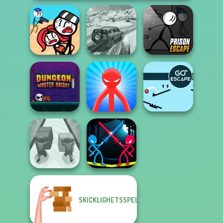
Stickman
SUV Snow
Prison Escape
Jailbreak Story
Driving 3D
Online
Dungeon Master
Red Stickman vs
Knight
Monster School
Go Escape
SKICKLIGHETSSPEL
Stick Duel:
Push The Colors
Medieval Wars