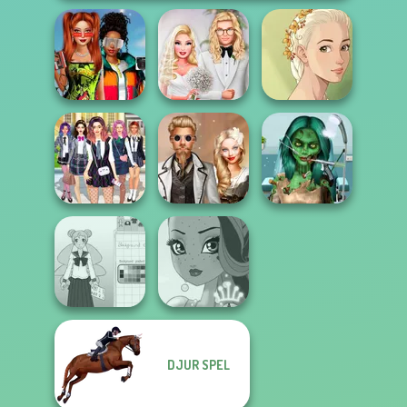
Babs And
Friends Love
Babs' Spring
Natural Girl
Match Pr...
Wedding
Portrait
Ghoulish To
College Girls
Steampunk
Gorgeous Cool
Team Makeover
Wedding
Zomb...
DJUR SPEL
School Girl Dress
Up V3
Fairy Tale High