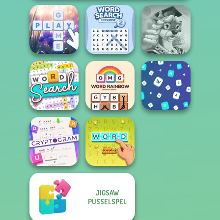
Word Search
Words With Prof.
Bubble Letters
Universe 2
Wisely
Word Search
OMG Word
Puzzle
Rainbow
Words Match
JIGSAW
Cryptogram:
Word Brain
PUSSELSPEL
Puzzle
Word Stickers!