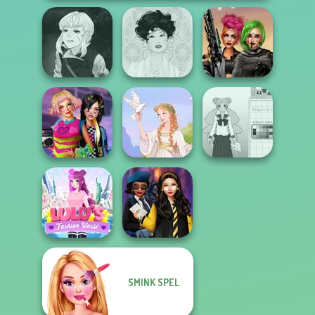
Manga Creator
Vampire Hunter
Cyberpunk
P...
Belle Époque
Shieldmaidens
BFFs Weirdcore
School Girl Dress
Aesthetic
Greek Gods
Up V3
SMINK SPEL
Lulus Fashion
Hogwarts
World
Princesses