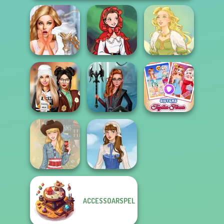
Bridezilla: Prank
Little Red Riding
The Bride
Hood
Goddess Freya
Dress To Impress
Centaur
Sisters Together
Back To Schoo...
Princesses
Forever
ACCESSOARSPEL
Americana
French Folklore