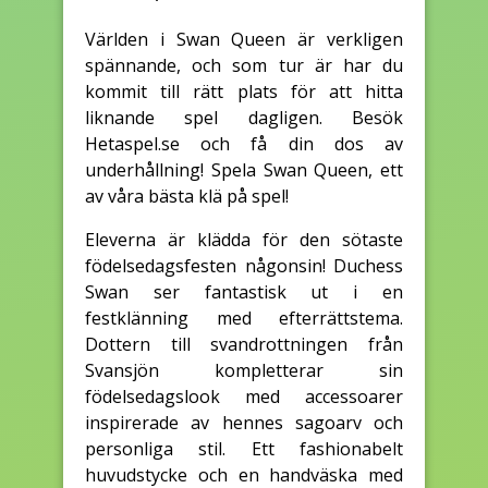
Världen i Swan Queen är verkligen
spännande, och som tur är har du
kommit till rätt plats för att hitta
liknande spel dagligen. Besök
Hetaspel.se och få din dos av
underhållning! Spela Swan Queen, ett
av våra bästa klä på spel!
Eleverna är klädda för den sötaste
födelsedagsfesten någonsin! Duchess
Swan ser fantastisk ut i en
festklänning med efterrättstema.
Dottern till svandrottningen från
Svansjön kompletterar sin
födelsedagslook med accessoarer
inspirerade av hennes sagoarv och
personliga stil. Ett fashionabelt
huvudstycke och en handväska med