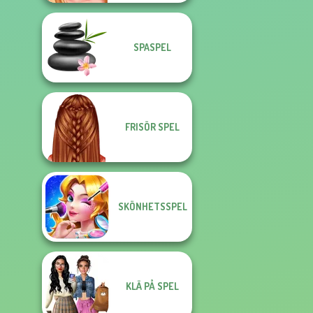
SPASPEL
FRISÖR SPEL
SKÖNHETSSPEL
KLÄ PÅ SPEL