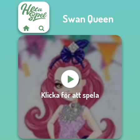
Swan Queen
Klicka för att spela