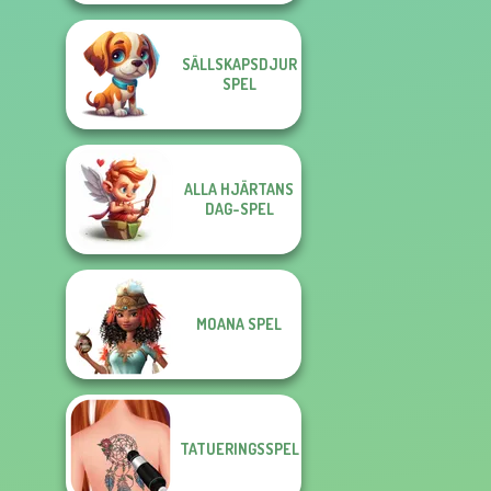
SÄLLSKAPSDJUR
SPEL
ALLA HJÄRTANS
DAG-SPEL
MOANA SPEL
TATUERINGSSPEL