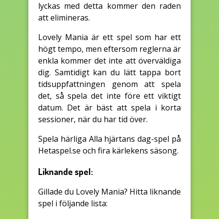
lyckas med detta kommer den raden
att elimineras.
Lovely Mania är ett spel som har ett
högt tempo, men eftersom reglerna är
enkla kommer det inte att överväldiga
dig. Samtidigt kan du lätt tappa bort
tidsuppfattningen genom att spela
det, så spela det inte före ett viktigt
datum. Det är bäst att spela i korta
sessioner, när du har tid över.
Spela härliga Alla hjärtans dag-spel på
Hetaspel.se och fira kärlekens säsong.
Liknande spel:
Gillade du Lovely Mania? Hitta liknande
spel i följande lista: