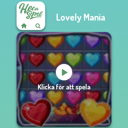
Lovely Mania
Klicka för att spela